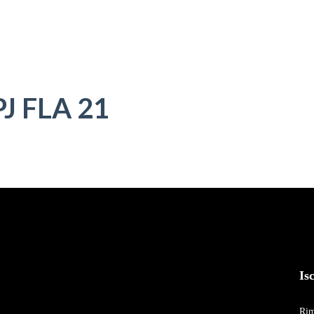
PROGRAMMA
STO
PJ FLA 21
Is
Rim