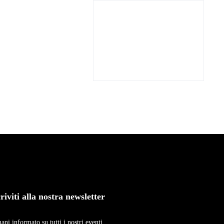
RIA
BIGLIETTI
criviti alla nostra newsletter
ani informato su tutti i nostri eventi.