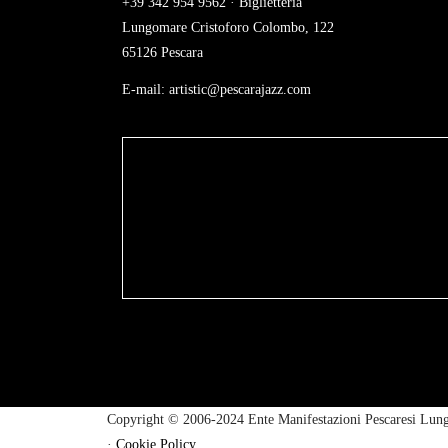
+39 342 954 9562 · Biglietteria
Lungomare Cristoforo Colombo, 122
65126 Pescara
E-mail:
artistic@pescarajazz.com
Copyright © 2006-2024 Ente Manifestazioni Pescaresi Lung
·
Cookie Policy