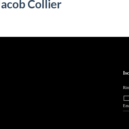
acob Collier
Is
Rim