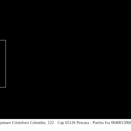
omare Cristoforo Colombo, 122 · Cap 65126 Pescara - Partita Iva 0040015068