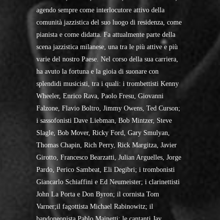
agendo sempre come interlocutore attivo della
comunità jazzistica del suo luogo di residenza, come
pianista e come didatta. Fa attualmente parte della
scena jazzistica milanese, una tra le più attive e più
varie del nostro Paese. Nel corso della sua carriera,
ha avuto la fortuna e la gioia di suonare con
splendidi musicisti, tra i quali: i trombettisti Kenny
Wheeler, Enrico Rava, Paolo Fresu, Giovanni
Falzone, Flavio Boltro, Jimmy Owens, Ted Curson;
i sassofonisti Dave Liebman, Bob Mintzer, Steve
Slagle, Bob Mover, Ricky Ford, Gary Smulyan,
Thomas Chapin, Rich Perry, Rick Margitza, Javier
Girotto, Francesco Bearzatti, Julian Arguelles, Jorge
Pardo, Perico Sambeat, Eli Degibri; i trombonisti
Giancarlo Schiaffini e Ed Neumeister; i clarinettisti
John La Porta e Don Byron; il cornista Tom
Varner;il fagottista Michael Rabinowitz; il
bandoneonista Pablo Mainetti; le cantanti Jay