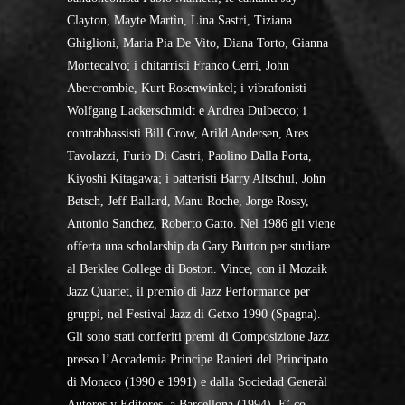
Clayton, Mayte Martìn, Lina Sastri, Tiziana
Ghiglioni, Maria Pia De Vito, Diana Torto, Gianna
Montecalvo; i chitarristi Franco Cerri, John
Abercrombie, Kurt Rosenwinkel; i vibrafonisti
Wolfgang Lackerschmidt e Andrea Dulbecco; i
contrabbassisti Bill Crow, Arild Andersen, Ares
Tavolazzi, Furio Di Castri, Paolino Dalla Porta,
Kiyoshi Kitagawa; i batteristi Barry Altschul, John
Betsch, Jeff Ballard, Manu Roche, Jorge Rossy,
Antonio Sanchez, Roberto Gatto. Nel 1986 gli viene
offerta una scholarship da Gary Burton per studiare
al Berklee College di Boston. Vince, con il Mozaik
Jazz Quartet, il premio di Jazz Performance per
gruppi, nel Festival Jazz di Getxo 1990 (Spagna).
Gli sono stati conferiti premi di Composizione Jazz
presso l’Accademia Principe Ranieri del Principato
di Monaco (1990 e 1991) e dalla Sociedad Generàl
Autores y Editores, a Barcellona (1994). E’ co-