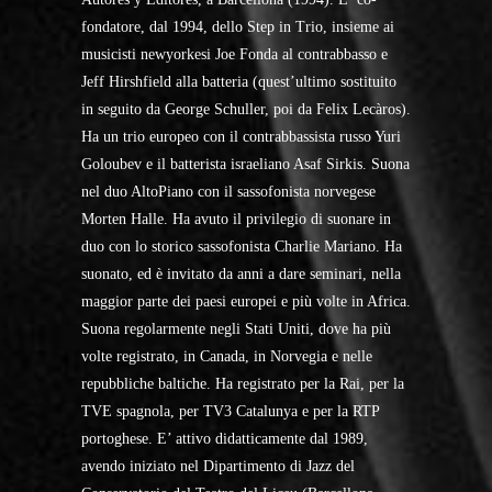
fondatore, dal 1994, dello Step in Trio, insieme ai
musicisti newyorkesi Joe Fonda al contrabbasso e
Jeff Hirshfield alla batteria (quest’ultimo sostituito
in seguito da George Schuller, poi da Felix Lecàros).
Ha un trio europeo con il contrabbassista russo Yuri
Goloubev e il batterista israeliano Asaf Sirkis. Suona
nel duo AltoPiano con il sassofonista norvegese
Morten Halle. Ha avuto il privilegio di suonare in
duo con lo storico sassofonista Charlie Mariano. Ha
suonato, ed è invitato da anni a dare seminari, nella
maggior parte dei paesi europei e più volte in Africa.
Suona regolarmente negli Stati Uniti, dove ha più
volte registrato, in Canada, in Norvegia e nelle
repubbliche baltiche. Ha registrato per la Rai, per la
TVE spagnola, per TV3 Catalunya e per la RTP
portoghese. E’ attivo didatticamente dal 1989,
avendo iniziato nel Dipartimento di Jazz del