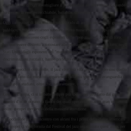
quando ha cercato di assomigliare il più possibile all’altra musica; quando
ha cercato di essere orecchiabile, ballabile, divertente.
Oggi i musicisti di jazz tentano solo di rado di andare incontro al gusto del
pubblico; i più preferiscono suonare la loro musica senza neppure sperare
di dividere il successo cogli esponenti della “pop music “. Molti di loro,
per non essere costretti a sottostare alle pressioni esercitate su di loro, negli
Stati Uniti, dagli esponenti del “music business” (ed anche per sfuggire alle
discriminazioni razziali), hanno preferito emigrare in Europa.
Qui, nel vecchio continente, il jazz vive una vita più serena; persino quello
che vien fatto dai musicisti appartenenti alla più spericolata avanguardia è
accettato e studiato, oltre che, naturalmente, imitato.
Così, in Europa, ci si imbatte sempre più spesso nel jazz fatto dai grandi
maestri d’oltre oceano, a fianco dei quali operano ormai un gran numero di
solisti europei meritevoli della massima attenzione.
Un’occasione per un incontro con alcuni fra i primi della classe americani
ed europei ci vien fornita dal Festival del jazz organizzato quest’anno, per