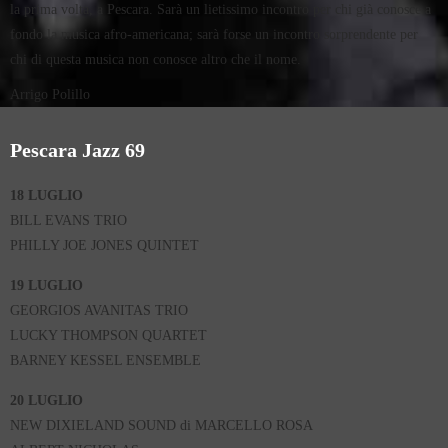
la prima volta, a Pescara. Sarà un lietissimo incontro per chi già conosce a
fondo la musica afro-americana; sarà forse un incontro sorprendente per
chi di questa musica non conosce altro che il nome.
Arrigo Polillo
Pescara Jazz 69
18 LUGLIO
BILL EVANS TRIO
PHILLY JOE JONES QUINTET
19 LUGLIO
GEORGIOS AVANITAS TRIO
LUCKY THOMPSON QUARTET
BARNEY KESSEL ENSEMBLE
20 LUGLIO
NEW DIXIELAND SOUND di MARCELLO ROSA