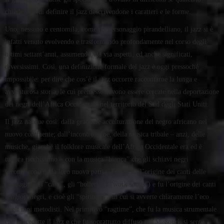
chiede loro di definire il jazz descrivendone i caratteri e le forme.
Uno, nessuno e centomila, come un personaggio pirandelliano, il jazz si è
infatti venuto evolvendo e trasformando profondamente nel corso degli
ultimi settant’anni, assumendo via via aspetti, ed anche significati,
diversissimi. Così, una definizione formale del jazz è oggi pressoché
impossibile: per dire che cos’è il jazz occorre raccontarne la lunga e
avventurosa storia, le cui premesse devono essere cercate nella deportazione
dei negri dell’Africa Occidentale nel territorio del Sud degli Stati Uniti.
Il jazz nacque così: dalla graduale acculturazione del negro africano nel
nuovo continente; dall’incontro, cioè, della musica tribale – anzi, delle
musiche, giacché il folklore musicale dell’Africa Occidentale era ed è
tuttora ricchissimo – con la musica “bianca” che gli schiavi negri
incontrarono nella loro nuova patria. Fu questa l’origine dei canti delle
piantagioni (i “calls”, gli “hollers”, i “work songs”) e fu l’origine dei canti
religiosi negri, e cioè gli “spirituals”, in cui si avverte chiaramente l’eco
degli inni metodisti. Nel primitivo “ragtime”, che fu la musica strumentale
che precedette il jazz e che fu soprattutto diffuso nel Missouri, si sente