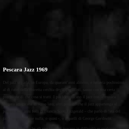
Pescara Jazz 1969
Del jazz si parla, in Europa, da quarant’anni almeno, e tuttavia pochissimi,
al di fuori della ristretta cerchia degli specialisti, sanno con una certa
precisione di che cosa si tratti. I più identificano il jazz con la musica
leggera americana in senso lato; altri pensano che il jazz appartenga al
passato: agli anni folli di Francis Scott Fitzgerald – che parlò di “età del
jazz” senza saperne nulla, o quasi -, o a quelli di George Gershwin.
Il guaio è che anche gli specialisti si trovano in difficoltà se qualcuno