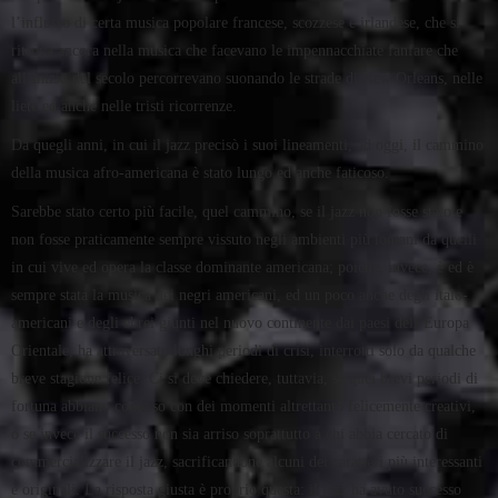
l’influsso di certa musica popolare francese, scozzese e irlandese, che si
ritrova ancora nella musica che facevano le impennacchiate fanfare che
all’inizio del secolo percorrevano suonando le strade di New Orleans, nelle
liete ed anche nelle tristi ricorrenze.
Da quegli anni, in cui il jazz precisò i suoi lineamenti, ad oggi, il cammino
della musica afro-americana è stato lungo ed anche faticoso.
Sarebbe stato certo più facile, quel cammino, se il jazz non fosse stato e
non fosse praticamente sempre vissuto negli ambienti più lontani da quelli
in cui vive ed opera la classe dominante americana; poiché, invece, è ed è
sempre stata la musica dei negri americani, ed un poco anche degli italo-
americani e degli ebrei giunti nel nuovo continente dai paesi dell’Europa
Orientale, ha attraversato lunghi periodi di crisi, interrotti solo da qualche
breve stagione felice. Ci si deve chiedere, tuttavia, se quei brevi periodi di
fortuna abbiano coinciso con dei momenti altrettanto felicemente creativi,
o se invece il successo non sia arriso soprattutto a chi abbia cercato di
commercializzare il jazz, sacrificandone alcuni dei caratteri più interessanti
e originali. La risposta giusta è proprio questa: il jazz ha avuto successo