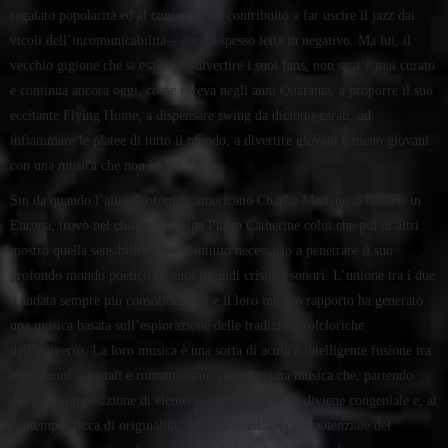
regalato popolarità ed al contempo ha contribuito a far uscire il jazz dai
vicoli dell’incomunicabilità – è stata spesso letta in negativo. Ma lui, il
vecchio gigione che si esalta nel divertire i suoi fans, non se n’è mai curato
e continua ancora oggi, come faceva negli anni Quaranta, a proporre il suo
eccitante Flying Home, a dispensare swing da diciotto carati, ad
infiammare le platee di tutto il mondo, a divertire giovani e meno giovani
con una musica che non ha età.
Sin da quando l’altosassofonista americano Charlie Mariano si trasferì in
Europa, trovò nel chitarrista belga Philip Catherine colui che più di altri
mostrò quella sensibilità e quell’intuito necessario a penetrare il suo
profondo mondo poetico e i suoi limpidi cristalli sonori. L’unione tra i due
è andata sempre più consolidandosi e il loro intenso rapporto ha generato
una musica basata sull’esplorazione delle tradizioni folcloriche
dell’universo. La loro musica è una sorta di acuta e intelligente fusione tra
espressioni orientali e romanticismo europeo, una musica che, partendo
dalla contrapposizione di elementi culturali diversi, diviene congeniale e, al
contempo, ricca di originalità, grazie a quell’apporto potenziale del