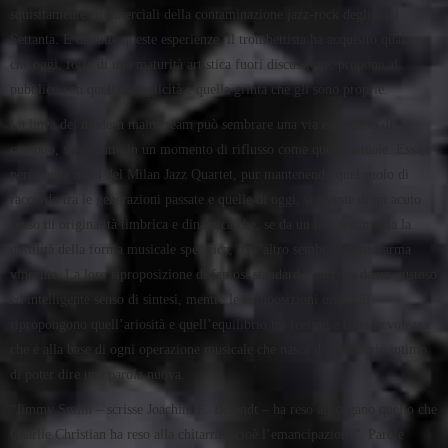
squisitamente commerciali della contaminazione jazz-rock degli anni
Settanta. E da tutte queste esperienze, il trombettista ha acquisito qualcosa
che oggi, forte di una maturità artistica fuori discussione, propone al
pubblico con quella semplicità e quella grinta che gli sono proprie.
La linea del modern mainstream può sembrare una via espressiva di
comodo, soprattutto in un momento di riflusso come quello attuale. Essa,
però, nelle mani del Milan Jazz Quartet, pur mantenendo quel ruolo di
raccordo tra le generazioni passate e quelle di oggi, si riveste di un acuto
senso di originalità timbrica e dinamica che, se da un lato testimonia la
duttilità della forma musicale specifica, dall’altro sembra essere l’arma
vincente. La loro riproposizione di famosi standard è sorretta da un gustoso
ed intelligente senso di sintesi, mentre le composizioni originali
ripropongono quell’ariosità e quell’equilibrio tra feeling e consapevolezza
che è alla base di ogni operazione musicale che nasce dal desiderio intimo
di poter dire una parola nuova.
“Jimmy Smith – scrisse Joachim E. Berendt – ha reso all’organo quello che
Charlie Christian ha reso alla chitarra e cioè l’emancipazione”. Parole