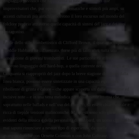
linguaggio jazzistico che rappresenta la base lessicale dei due
improvvisatori che, pur operando su tematiche e stimoli più ampi, su
accenti culturali più antichi, risolvono il loro excursus nel mondo del
folclore proprio attraverso quelle capacità di sintesi del jazz e dei suoi
protagonisti.
Erede dello stile trombettistico di Clifford Brown, il quarantacinquenne
Freddie Hubbard ha influenzato, forse più di tanti altri, tutta una
generazione di giovani trombettisti. Le sue particolarità stilistiche, legate al
vigoroso linguaggio dell’hard-bop, a quella corrente nera che negli anni
Cinquanta si riappropriò del jazz dopo la breve stagione dominata dalla
linea bianca, possono essere sintetizzate in una capacità espressiva
ribollente di grinta e calore – che appare scoperta sin dalle sue prime ed
incisive note – e in una vena melodica particolarmente intensa che,
soprattutto nelle ballads e nell’uso del flicorno, sa essere chiaroscurale e
ricca di tiepide tensioni malinconiche. Ma questi sono solo gli aspetti più
evidenti della musica e della personalità di Hubbard, un uomo che non ha
mai saputo rinunciare a nessun tipo di esperienza, da quelle
avanguardistiche con Ornette Coleman o con John Coltrane, a quelle più