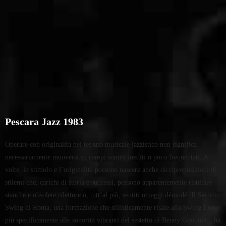
Pescara Jazz 1983
Operare con originalità nel tessuto musicale jazzistico non significa
necessariamente muoversi su campi sonori inediti o poco frequentati. A
volte, lo stimolo e l’originalità possono nascere anche da riproposizioni di
stilemi che, carichi di storia e successi, possono apparentemente risultare
stanche e obsolete riletture o, tutt’al più, sentiti omaggi démodé. Il Sestetto
Swing di Roma, una formazione che stilisticamente risale alla Swing Era, e
più specificamente alle sonorità vibranti del sestetto di Benny Goodman, ha