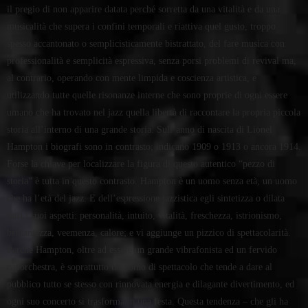
il pregio di non apparire datata perché sorretta da una vitalità e da una
musicalità che supera i confini temporali e riattiva quel gusto, troppo
spesso accantonato o semplicisticamente bistrattato, del fare musica con
professionalità e semplicità espressiva, senza porsi problemi di revival ma,
al contrario, operando con mente limpida e coscienza artistica, e
utilizzando tutte quelle risonanze interne che sono proprie di ogni essere
umano che ha trovato nel jazz quella libertà di raccontare la propria piccola
storia all’interno di una grande storia. Sull’anno di nascita di Lionel
Hampton i biografi sono in contrasto; indicano 1909 o 1913 o ancora 1914.
Forse la chiave per localizzare la figura di questo autentico “pezzo di
storia” è tutta in questo contrasto. Hampton è un uomo senza età, un uomo
che ha l’età del jazz. E dell’espressione jazzistica egli sintetizza o dilata
tutti i suoi aspetti: personalità, intuito, vitalità, freschezza, istrionismo,
brillantezza, veemenza, calore; e vi aggiunge un pizzico di spettacolarità.
Perché Hampton, oltre ad essere un grande vibrafonista ed un fervido
caporchestra, è soprattutto un uomo di spettacolo che tende a dare al
pubblico tutto se stesso con rinnovata energia e dilagante divertimento, ed
ogni suo concerto si trasforma in una festa. Questa tendenza – che gli ha