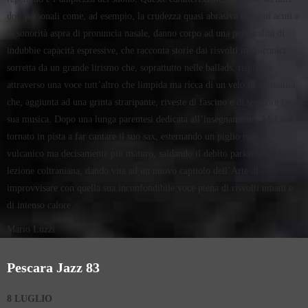
doti personali come, ad esempio, la crudezza quasi abrasiva dei suoi acuti e
la sonorità aspra di pronuncia nasale, danno corpo ad una personalità di
indubbie capacità espressive, che racconta storie dai risvolti malinconici
sorretta da un grande lirismo che, soprattutto nelle ballads, risplende
attraverso una voce tutt’altro che limpida ma ricca di un velo di sensualità
che, aggiunta ad una grinta straripante, riveste di fascino e di spessore la
sua musica. Dopo una lunga parentesi dedicata all’insegnamento, McLean è
tornato in pista a far cantare il suo sax, esternando un piglio meno
vulcanico ma decisamente più maturo, saldando il debito parkeriano alla
lezione coltraniana, dando vita ad un nuovo capitolo dell’Arte di
improvvisare con quella sua inconfondibile voce piena di risvolti umani e
di intenso calore.
Mario Luzzi
Pescara Jazz 83
8 LUGLIO