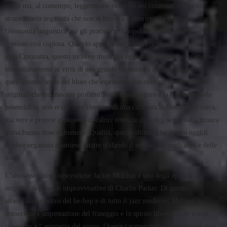
sagge ma, al contempo, leggermente riduttive nei confronti di questo
straordinario organista che non si limitò a conferire allo strumento una
fisionomia linguistica ma gli procurò una popolarità che nessuno aveva
previsto così copiosa. Quando apparve sulla scena del jazz, nella metà degli
anni Cinquanta, questo incisivo musicista oggi cinquantottenne, s’impose
immediatamente in virtù di una grande fantasiosità ritmica ma anche
quell’intenso senso del blues che esprimeva con evidenti caratteristiche
originali che emanavano profumi Soul. Il suo vigore e la sua incredibile
potenzialità, non erano solo elementi di una calibrata alchimia elettronica,
ma vere e proprie esplosioni di calore rivestite di gusto, senso della misura
e una buona dose di humour. Qualità, queste ultime, che ancora oggi il
celebre organista mantiene intatte sfidando il trascorrere degli anni e delle
mode.
L’altosassofonista newyorkese Jackie McLean è uno degli epigoni più
originali del lessico improvvisativo di Charlie Parker. Di questo
straordinario fulcro del be-bop e di tutto il jazz moderno, McLean ha
conservato l’impostazione del fraseggio e lo spirito libertario, lo scatto
repentino e l’ampiezza del suono. Queste caratteristiche, aggiunte ad altre