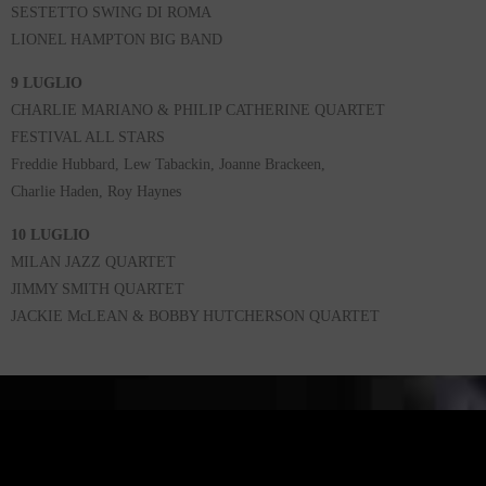
SESTETTO SWING DI ROMA
LIONEL HAMPTON BIG BAND
9 LUGLIO
CHARLIE MARIANO & PHILIP CATHERINE QUARTET
FESTIVAL ALL STARS
Freddie Hubbard, Lew Tabackin, Joanne Brackeen,
Charlie Haden, Roy Haynes
10 LUGLIO
MILAN JAZZ QUARTET
JIMMY SMITH QUARTET
JACKIE McLEAN & BOBBY HUTCHERSON QUARTET