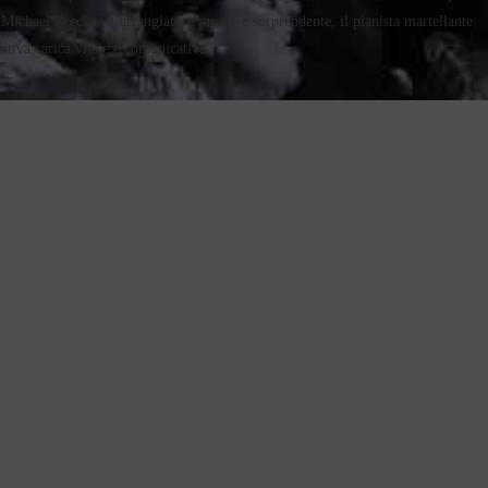
 Michael Brecker, l’arrangiatore sagace e sorprendente, il pianista martellante
itiva carica vitale e comunicativa.