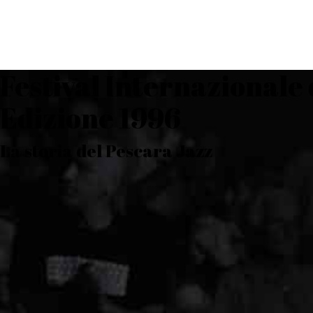
Festival Internazionale 
Edizione 1996
La storia del Pescara Jazz