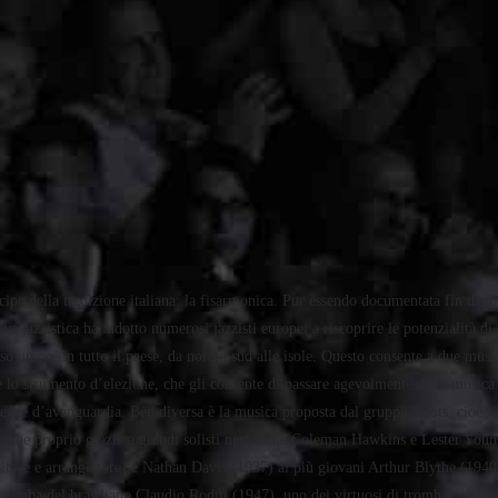
cipe della tradizione italiana: la fisarmonica. Pur essendo documentata fin dagli
ve jazzistica ha indotto numerosi jazzisti europei a riscoprire le potenzialità di
un po’ in tutto il paese, da nord a sud alle isole. Questo consente a due musicis
è lo strumento d’elezione, che gli consente di passare agevolmente dalla musica p
rienze d’avanguardia. Ben diversa è la musica proposta dal gruppo Roots, cioè “Ra
 e che proprio grazie a grandi solisti neri come Coleman Hawkins e Lester Young 
tore e arrangiatore) e Nathan Davis (1937) ai più giovani Arthur Blythe (1940
 tromba del brasiliano Claudio Roditi (1947), uno dei virtuosi di tromba più bril