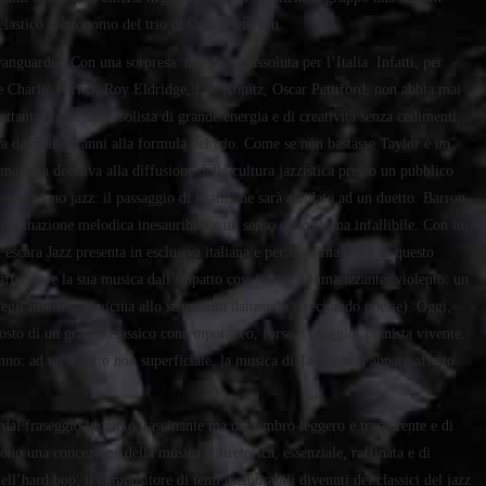
, elastico metronomo del trio di Oscar Peterson.
avanguardia. Con una sorpresa: una prima assoluta per l’Italia. Infatti, per
me Charlie Parker, Roy Eldridge, Lee Konitz, Oscar Pettiford, non abbia mai
ettantacinque anni, solista di grande energia e di creatività senza cedimenti,
ora da quarant’anni alla formula del trio. Come se non bastasse Taylor è un
aniera decisiva alla diffusione della cultura jazzistica presso un pubblico
erno piano jazz: il passaggio di testimone sarà affidato ad un duetto. Barron
mmaginazione melodica inesauribile e un senso della forma infallibile. Con lui
escara Jazz presenta in esclusiva italiana e per la prima volta in questo
ffermare la sua musica dall’impatto così fisico, traumatizzante, violento: un
(egli infatti si avvicina allo strumento danzando e recitando poesie). Oggi,
ttosto di un grande classico contemporaneo, forse il maggior pianista vivente.
nno: ad un ascolto non superficiale, la musica di Taylor non appare affatto
 dal fraseggio lucido e trascinante ma dal timbro leggero e trasparente e di
ono una concezione della musica antiretorica, essenziale, raffinata e di
dell’hard bop, il compositore di temi memorabili divenuti dei classici del jazz