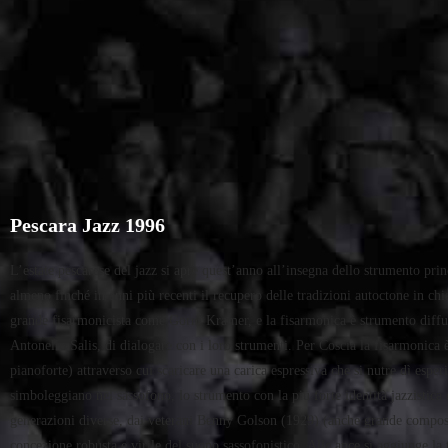
Pescara Jazz 1996
L’estate pescarese del jazz si apre quest’anno all’insegna dello strumento prin
almeno finché in anni più recenti il recupero delle tradizioni autoctone in chia
grande fisarmonicista come Gorni Kramer, e la fisarmonica è strumento diffuso 
Antonello Salis, di dialogare con i loro strumenti. Per Coscia la fisarmonica 
pianoforte) attraverso cui scaricare una carica espressiva che si nutre dì espe
simboleggiano nel sassofono, lo strumento con la più forte identità jazzistica
generazioni diverse, dai veterani Benny Golson (1929) (anche grande composi
concezione robusta e virile del suono sassofonistico. Alle ance si aggiunge la