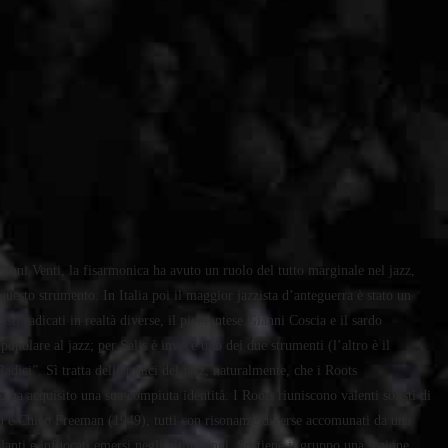
 anni Venti, la fisarmonica ha avuto un ruolo del tutto marginale nel jazz,
 questo strumento. In Italia poi il maggior jazzista d’anteguerra è stato un
ti radicati in realtà diverse, il piemontese Gianni Coscia e il sardo
opolare al jazz; per Salis è invece uno dei due strumenti (l’altro è il
dici”. Sì tratta delle radici del jazz, naturalmente, che i Roots
ha acquisito una sua compiuta identità. I Roots riuniscono valenti solisti di
) e Chico Freeman (1949), tutti con risonanze diverse accomunati da una
lanti e infuocati emersi negli ultimi anni. Sostiene il gruppo una sezione