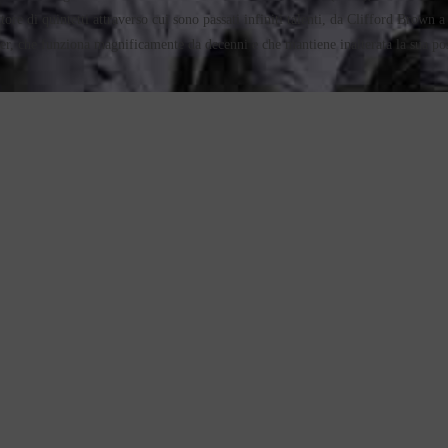
re di quintetti attraverso cui sono passati infiniti talenti, da Clifford Brown a
lver, che funziona magnificamente da decenni e che mantiene inalterata la sua pos