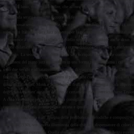
ritmica di lusso, come si suol dire, che allinea tre fuoriclasse che non fallis
La seconda serata è insieme il cuore del festival e il suo fiore all’occhiello: 
quanto possa sembrare incredibile, pare proprio che Billy Taylor (1921), uno
suonato in Italia. Pescara Jazz presenta per la prima volta al pubblico italian
che conosce a menadito la storia jazz dello strumento (è autore anche di un im
grande didatta: la sua Jazzmobile, una organizzazione di concerti e conferenze
più vasto. La seconda parte della serata sarà occupata da un ideale continuat
è la sintesi del piano jazz mainstream in una forma personalissima i cui ingre
sono due vecchi e affiatatissimi compagni di viaggio, il bassista Ray Drummond 
festival Cecil Taylor (1929), ovvero il pianoforte contemporaneo nella sua fo
misto di Ellington, Monk e Stockhausen frullati da un’energia fisica impression
dopo quasi quarant’anni dal debutto, è certamente riduttivo ricondurre Taylor a
A chi lo ascoltasse per la prima volta consigliamo una grande disponibilità m
caotica ed è pervasa da una poesia arcana e ipnotica.
La serata conclusiva è all’insegna delle prelibatezze melodiche e compositive.
Jim Hall (1930), vero poeta illuminista della chitarra, dispensatore di colori
assoluta onestà espressiva. Quella stessa contagiosa onestà e freschezza espres