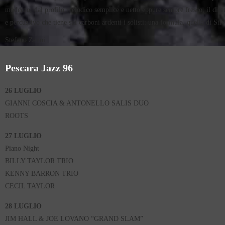
moderno, dal profilo melodico semplice e netto eppure sempre fresco, il diretto
e percussivo che tiene sui carboni ardenti i solisti: una formula, quella di Si
Stefano Zenni
Pescara Jazz 96
26 LUGLIO
GIANNI COSCIA & ANTONELLO SALIS DUO
ROOTS
27 LUGLIO
Piano Night
BILLY TAYLOR TRIO
KENNY BARRON TRIO
CECIL TAYLOR
28 LUGLIO
JIM HALL & JOE LOVANO “GRAND SLAM”