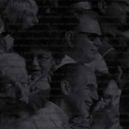
cono un colpo: da notare per tutti il batterista Ed Thigpen (1930), indimenticato
gli spettatori potranno infatti ascoltare il meglio del piano jazz mainstream e d’
 dei più importanti pianisti bop, uno dei sidemen più ricercati da musicisti co
o uno degli ultimi e maggiori pianisti della generazione del bop, ancora oggi, a s
portante libro sull’argomento) e che, oltre ad aver diretto delle big band, lav
 ambulanti attiva a New York dalla metà degli anni Sessanta, ha contribuito in m
ore di Taylor, il pianista Kenny Barron (1943), probabilmente l’epitome del mod
dienti sono un tocco vellutato, una tavolozza armonica ricca e raffinata, una i
e il batterista Ben Riley, con cui vi è ormai un rapporto di telepatia. Infine P
rma più estrema. Chi conosce Taylor sa che egli ha dovuto lottare per anni per a
ante, che avvicina i suoi assoli a veri e propri rituali africani con pianoforte 
l free jazz, anche se egli è maturato in quella temperie stilistica: si tratta piu
entale e un lucido abbandono alle sonorità liriche e tempestose che ci avvolgera
 Particolarmente felice è il quartetto del sassofonista Joe Lovano (1952) solista
 e raffinatezze impareggiabili e ferreo organizzatore musicale: entrambi condivid
sive che tengono sulla breccia l’inossidabile Horace Silver (1928), l’architetto 