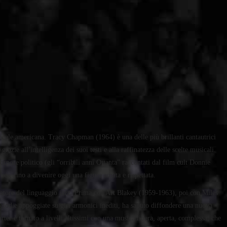
icale americana. Tracy Chapman (1964) è una delle più brillanti cantautrici
zie all’intelligenza dei suoi testi e alla raffinatezza delle scelte musicali.
orpore politico (gli “orribili anni Ottanta” raccontati dal film cult Donnie
ues, fino a divenire oggi una figura amata e rispettata.
ovatore del linguaggio jazz. Prima con Art Blakey (1959-1963), poi con Miles
elodie appoggiate su giri armonici inediti, ha saputo diffondere una nuova
ter è tornato a livelli altissimi con una musica libera, aperta, complessa, che