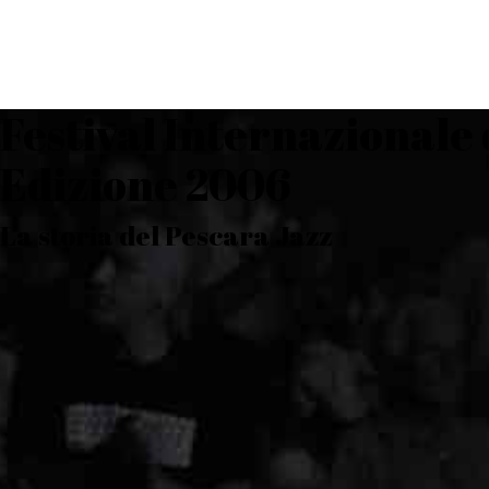
Festival Internazionale 
Edizione 2006
La storia del Pescara Jazz