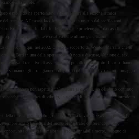
asciano senza parole.
oso e morbido ha aperto nuovi spazi e respiri alla sezione ritmica
e del termine. A Pescara Jazz lo ascoltiamo in un trio dal profilo anni
iana Krall. E proprio dal trio della cantante proviene guarda caso il
am più robusto, elegante e creativo delle ultime generazioni.
isto che proprio qui, nel 2002, Cafiso fu scoperto da Wynton Marsalis che lo
 orme di Bird in una delle operazioni più note e discusse, l’unione di sax,
appresentava il tentativo di avvicinare un pubblico più ampio. I puristi hanno
sterile suonando gli arrangiamenti originali con spirito nuovo: quindi omaggio
azz non si poteva non aspettare un’apertura ai giovani, un desiderio continuo
o bacchette, l’assenza di vibrato, la ricerca di timbri raffinati, ha introdotto
ri della musica per piccolo gruppo, per tutta la vita Dizzy Gillespie (1917-
va sempre amato l’energia del suono orchestrale, conferendogli però
e opportunità orchestrali, ma ora, a tredici anni dalla morte, il sogno di