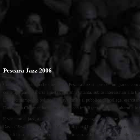
Pescara Jazz 2006
Come di consueto, anche quest’anno Pescara Jazz si apre con un grande concer
contemporanee. Emersa a metà degli anni Ottanta, subito interessatasi alla tradi
L’esplicito impegno politico l’ha avvicinata al pubblico dei college, esercitan
Darko). La Chapman ha saputo gestire con intelligenza i successi alterni e le s
E veniamo al jazz, a uno dei suoi più grandi protagonisti: Wayne Shorter (19
Davis (1964-1970), poi con i Weather Report (1985) e infine con i suoi gruppi
idea di lirismo, asciutto, emozionante, intenso e del tutto imprevedibile. Dop