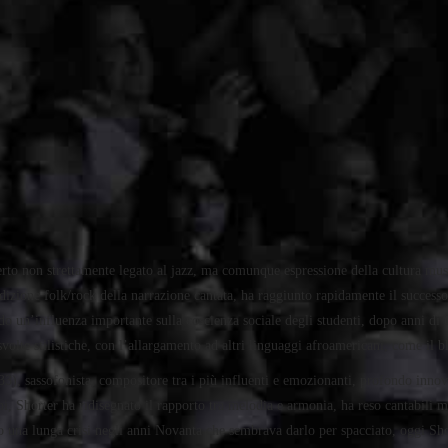
to non strettamente legato al jazz, ma comunque espressione della cultura mus
zione folk/rock della narrazione cantata, ha raggiunto rapidamente il successo gra
do un’influenza importante sulla coscienza sociale degli studenti, dopo anni di t
volte stilistiche, con l’allargamento ad altri linguaggi afroamericani, come il bl
33), sassofonista, compositore tra i più influenti e emozionanti, profondo inn
, Shorter ha ridisegnato il rapporto tra melodia e armonia, ha reso cantabili m
o una lunga crisi negli anni Novanta che sembrava darlo per spacciato, oggi Shor