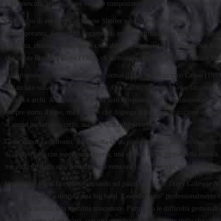
trita, mescola, rivolta le sue vecchie composizioni, in un magma travolgente in
Compagno di avventure di Wayne Shorter nel quintetto di Miles Davis, il bass
contemporanea: flessibilità, leggerezza, apertura ritmica sono costanti dello s
Quaranta, chitarra, pianoforte e contrabbasso, un sound divulgato da Nat King
chitarrista Russell Malone (1963), di formazione rhythm’n’blues, mentre Mulg
E a proposito di ultime generazioni, ormai il giovane Francesco Cafiso (1989)
ha lanciato sulla scena internazionale. Ora Cafiso, che non ha mai fatto miste
ritmica e archi. All’epoca, nei primi anni Cinquanta, quell’operazione aveva p
sempre storto il naso, ma Cafiso – che dispiega la sua immaginazione sciolta 
al sound parkeriano, certo, ma nell’ottica del presente.
Generazioni a confronto, ma stavolta su un piano concreto anziché ideale, nel
di confrontarsi con esperienze diverse, una visione ricca, ampia della musica. 
nel jazz, sin dagli anni Sessanta, una vena ora folk ora world, comunque lirica
Un’energia che si fa esplosiva quando sul palco salirà The Dizzy Gillespie Al
1993) ha ambito a dirigere una big band. Essendo “nato” professionalmente c
un’agilità inedita, una mobilità trascinante. Purtroppo le difficoltà gestional
Gillespie torna ad avverarsi, con una grande orchestra di tutte stelle che celebr