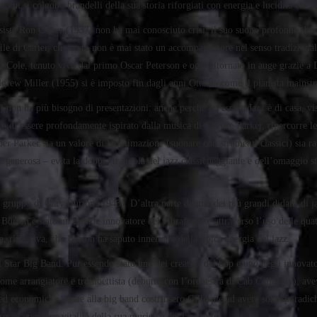
 cui si colgono brandelli della sua storia riforgiati con energia e lucidità che l
ista Ron Carter (1937) non ha mai conosciuto crisi: il suo suono profondo, burr
tile di Carter, che certo non è mai stato un accompagnatore nel senso tradizional
 Cole, tenuto vivo dal primo Oscar Peterson e oggi ritornato in auge grazie a D
rew Miller (1955) si è imposto fin dagli anni Ottanta come il pianista mainstre
 non ha più bisogno di presentazioni: anche perché a Pescara Jazz è di casa, v
ro di essere profondamente ispirato dalla musica di Charlie Parker, ripercorre le
er Parker sia un valore di legittimazione (suonare con strumenti classici) sia r
e generosa – evita la doppia trappola del jazz classicheggiante e dell’omaggio 
 gruppo di Gary Burton (1943). D’altra parte da uno dei più grandi didatti di j
Burton è stato un grande innovatore del vibrafono, e attraverso l’uso delle quattr
, riflessiva, che Burton ha saputo innervare della tipica energia del jazz.
l Star Big Band. Pur essendo stato uno dei creatori del bop e uno degli innovato
ome arrangiatore e trombettista (debuttò con l’orchestra di Cab Calloway), ave
i ed economiche legate alla big band costrinsero Gillespie ad avere solo sporadich
erà la perenne vitalità della sua musica e del jazz tutto.