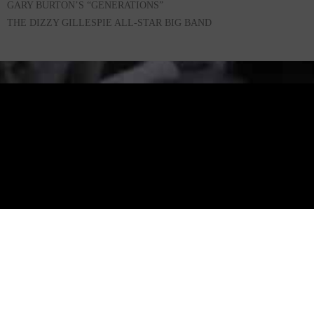
GARY BURTON’S “GENERATIONS”
THE DIZZY GILLESPIE ALL-STAR BIG BAND