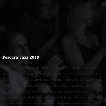
Pescara Jazz 2010
Star internazionali, giovani talenti, una ventata di tradizione manouche:
Pescara Jazz 2010 è una rassegna di sonorità fresche, trascinanti, raffinate.
L’idea di canzone e repertorio attraversa tutto il programma. Canzoni sono
quelle suonate e soprattutto cantate da Diana Krall, erede dell’arte
pianistica e canora di Nat King Cole. Con la sua voce vellutata e il
pianismo incisivo ed elegante, la Krall si è da tempo imposta in uno stile
che è a cavallo tra la grande tradizione della canzone americana e il jazz.