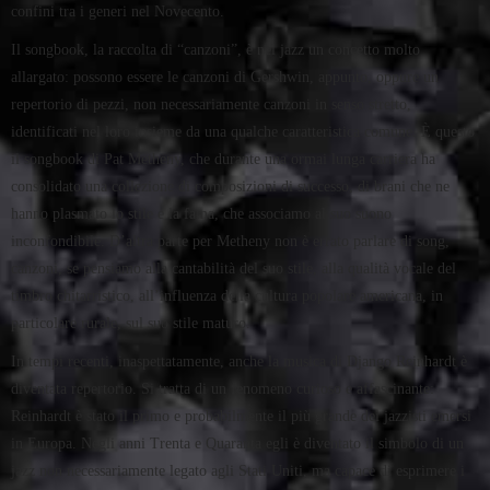
confini tra i generi nel Novecento.
Il songbook, la raccolta di “canzoni”, è nel jazz un concetto molto
allargato: possono essere le canzoni di Gershwin, appunto, oppure un
repertorio di pezzi, non necessariamente canzoni in senso stretto,
identificati nel loro insieme da una qualche caratteristica comune. È questo
il songbook di Pat Metheny, che durante una ormai lunga carriera ha
consolidato una collezione di composizioni di successo, di brani che ne
hanno plasmato lo stile e la fama, che associamo al suo suono
inconfondibile. D’altra parte per Metheny non è errato parlare di song,
canzoni, se pensiamo alla cantabilità del suo stile, alla qualità vocale del
timbro chitarristico, all’influenza della cultura popolare americana, in
particolare rurale, sul suo stile maturo.
In tempi recenti, inaspettatamente, anche la musica di Django Reinhardt è
diventata repertorio. Si tratta di un fenomeno curioso e affascinante:
Reinhardt è stato il primo e probabilmente il più grande dei jazzisti emersi
in Europa. Negli anni Trenta e Quaranta egli è diventato il simbolo di un
jazz non necessariamente legato agli Stati Uniti, ma capace di esprimere i