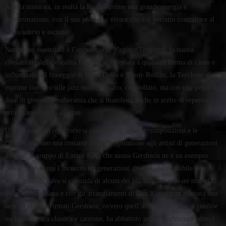
Artista misurata, in realtà la Krall esprime una grande energia e
determinazione, con il suo pianismo vivace che è il perfetto contraltare al
canto sobrio e asciutto.
Non meno essenziale è l’approccio di Virginie Teychené, la nuova
rivelazione della vocalità francese: interessata a qualsiasi forma di canto e
influenzata dal fraseggio di Miles Davis e Sonny Rollins, la Teychené si
esprime con uno stile jazz molto classico, controllato, ma con una peculiare
dose di gioconda esuberanza che si manifesta anche in scelte di repertorio e
arrangiamenti non scontati.
D’altra parte un repertorio si consolida quando le composizioni e le
canzoni offrono una costante fonte di ispirazione agli artisti di generazioni
diverse. Il gruppo di Enrico Rava che suona Gershwin ne è un esempio
felice. Esso segna l’incontro tra generazioni diverse: da infallibile talent
scout quale è, Rava si circonda di alcuni dei più brillanti giovani musicisti
della scena italiana e con gli arrangiamenti di Dan Kinzelman affronta una
serie di classici firmati Gershwin, ovvero quell’artista unico che, a confine
tra jazz, musica classica e canzone, ha abbattuto prima di chiunque altro i