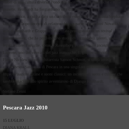
valori di una cultura diversa. Fondendo swing, musica manouche e valse
musette, Reinhardt ha forgiato uno stile chitarristico e improvvisativo
rimasto unico, a cui ha dato un contributo essenziale il violinista Stephane
Grappelli. Dopo decenni di relativo oblio, a partire dagli anni Novanta lo
stile di Reinhardt e Grappelli è diventato protagonista di un revival
internazionale, che ha prodotto uno stuolo di formidabili talenti, spesso
legati a intere famiglie, come il Rosemberg Trio, che qui incontra Bireli
Lagrene, uno dei veterani del jazz manouche. Il gruppo del violinista
Florin Niculescu, con il chitarrista Sanson Schmitt, si unirà invece
all’Orchestra Sinfonica di Pescara in una singolare mescolanza di
improvvisazioni gitane e suoni classici: un incontro di suoni e culture che
sarebbe piaciuto allo spirito avventuroso di Django Reinhardt.
Stefano Zenni
Pescara Jazz 2010
15 LUGLIO
DIANA KRALL