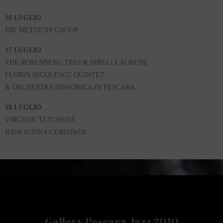
16 LUGLIO
PAT METHENY GROUP
17 LUGLIO
THE ROSENBERG TRIO & BIRELI LAGRENE
FLORIN NICULESCU QUINTET
& ORCHESTRA SINFONICA DI PESCARA
18 LUGLIO
VIRGINIE TEYCHENÈ
RAVA SUONA GERSHWIN
Gallery Pescara Jazz 2010