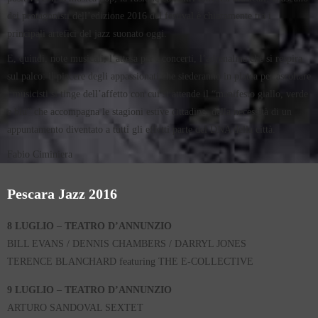
dei protagonisti dell’edizione 2016 del festival è chiaramente tra i
principali artefici del jazz suonato oggi.
E, quindi, note musicali, l’attesa per i concerti, l’adrenalina che si respira
sul palco: il piacere degli appassionati che siederanno in platea per ascoltare
i musicisti si tinge dell’affetto con cui si attende il “manifesto giallo, verde
e blu” che accompagna le stagioni estive cittadine, della necessità di un
appuntamento diventato a tutti gli effetti parte del DNA della città.
Fabio Ciminiera
Pescara Jazz 2016
8 LUGLIO – TEATRO D’ANNUNZIO
BILL EVANS / DENNIS CHAMBERS / DARRYL JONES
TERENCE BLANCHARD featuring THE E-COLLECTIVE
9 LUGLIO – TEATRO D’ANNUNZIO
ARTURO SANDOVAL SEXTET