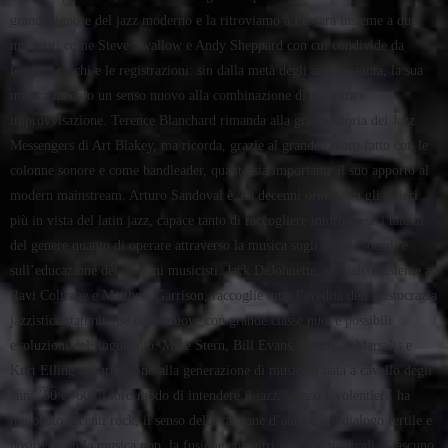
grandi signore del jazz moderno e la ritroviamo a Pescara insieme a due
musicisti come Steve Swallow e Andy Sheppard con cui condivide da
tempo i palchi e le registrazioni: sin dalla metà degli anni sessanta, la sua
musica ha dato un senso nuovo alla combinazione di scrittura e
improvvisazione. Terence Blanchard rimanda alla grande storia dei Jazz
Messengers di Art Blakey, ma ricorda, grazie al grande lavoro fatto con le
colonne sonore e come bandleader, quanto sia importante il suo apporto al
modern mainstream. Arturo Sandoval è, da decenni ormai, tra gli alfieri
più in vista del latin jazz, capace tanto di raccogliere intorno a sé i talenti
del genere quanto di operare attraverso la musica sugli aspetti sociali e
sull’educazione dei giovani musicisti. Jack DeJohnette, sul palco insieme a
Ravi Coltrane e Matthew Garrison, raccoglie tutta l’eredità dell’aristocrazia
jazzistica statunitense e promuove con grande classe nuove possibili
evoluzioni del linguaggio. Mike Stern, Bill Evans, Branford Marsalis e
Kurt Elling appartengono alla generazione di musicisti nata a cavallo degli
anni ’50 e ’60: il loro modo di intendere il jazz, spesso e volentieri, ha
inglobato accenti rock, il senso della canzone d’autore, un dialogo fertile e
positivo con la musica pop, la fusione con altri universi musicali. Ciascuno