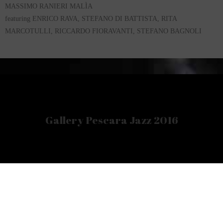
MASSIMO RANIERI MALÌA
featuring ENRICO RAVA, STEFANO DI BATTISTA, RITA
MARCOTULLI, RICCARDO FIORAVANTI, STEFANO BAGNOLI
Gallery Pescara Jazz 2016