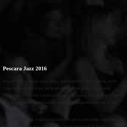
Pescara Jazz 2016
Pescara rinnova anche quest’anno l’appuntamento con il festival, rivive
l’esperienza di incrociare per strada il manifesto giallo, blu e verde,
l’emozione di scoprire i nomi scritti nel programma, la spunta dei concerti
da non mancare, l’appuntamento consueto e tranquillizzante con il “suo”
festival.
Il nuovo cartellone, il quarantaquattresimo per la precisione, rappresenta la
prosecuzione della storia del festival. Nomi importanti al Teatro