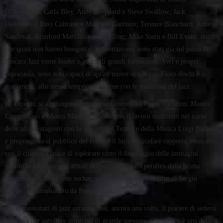
D’Annunzio. Carla Bley, Andy Sheppard e Steve Swallow; Jack
DeJohnette, Ravi Coltrane e Matthew Garrison; Terence Blanchard; Arturo
Sandoval; Branford Marsalis e Kurt Elling; Mike Stern e Bill Evans: nomi
che quasi non hanno bisogno di presentazione, sono stati già sul palco di
Pescara Jazz come leader o ospiti di grandi formazioni. Veri e propri
capiscuola, sono stati capaci di aprire nuove strade con i loro dischi e di
mantenere, allo stesso tempo, un legame con le tradizioni del jazz.
E, a questi, si aggiungono i tre appuntamenti del Porto Turistico: Mauro
Campobasso e Mauro Manzoni riprendono il lavoro realizzato nel corso
delle ultime stagioni con la Società del Teatro e della Musica Luigi Barbara
e propongono al pubblico del festival il loro particolare rapporto musicale
con il cinema, capace di esplorare tanto il linguaggio delle immagini
quanto le tendenze più attuali del jazz, arricchito peraltro dalla prima
esecuzione di Duck you sucker, spettacolo dedicato ai film di Sergio
Leone, commissionato da Pescara Jazz.
Gli appassionati di jazz avranno così, ancora una volta, il piacere di sedersi
in platea per ascoltare musicisti di grande spessore. Carla Bley è una delle