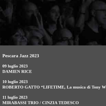
Pescara Jazz 2023
09 luglio 2023
DAMIEN RICE
10 luglio 2023
ROBERTO GATTO “LIFETIME, La musica di Tony W
11 luglio 2023
MIRABASSI TRIO / CINZIA TEDESCO