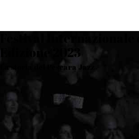
Festival Internazionale 
Edizione 2023
La storia del Pescara Jazz