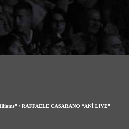
illiams” / RAFFAELE CASARANO “ANÌ LIVE”