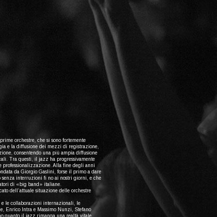
e prime orchestre, che si sono fortemente
ia e la diffusione dei mezzi di registrazione,
azione, consentendo una più ampia diffusione
ali. Tra questi, il jazz ha progressivamente
professionalizzazione. Alla fine degli anni
ndata da Giorgio Gaslini, forse il primo a dare
 senza interruzioni fi no ai nostri giorni, e che
atori di «big band» italiane.
ato dell’attuale situazione delle orchestre
 e le collaborazioni internazionali, le
ce, Enrico Intra e Massimo Nunzi, Stefano
o quanto il jazz rimanga una realtà vitale