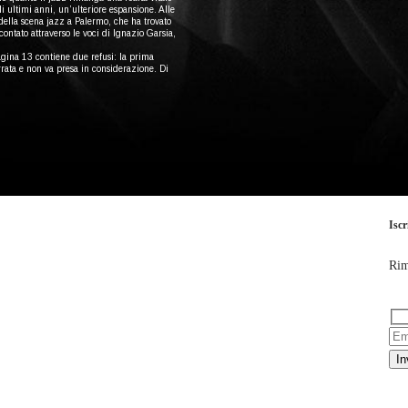
i ultimi anni, un’ulteriore espansione. Alle
 della scena jazz a Palermo, che ha trovato
ontato attraverso le voci di Ignazio Garsia,
pagina 13 contiene due refusi: la prima
rrata e non va presa in considerazione. Di
Iscr
Rim