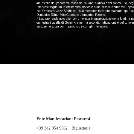
all’interno del panorama musicale italiano, e abbia anzi conosciuto, negl
interviste segue un interessantissimo focus sulla nascita e sullo sviluppo
nell’Orchestra Jazz Siciliana il suo momento forse più esaltante, qui racc
Domenico Riina, Vito Giordano e Antonino Pedone.
* L’autore rende noto che, per un’errata interpretazione delle fonti, la 
orchestra è quella di Gorni Kramer; la seconda indicazione è del tutto e
tanto se ne scusa con il pubblico e con gli interessati.
Ente Manifestazioni Pescaresi
+39 342 954 9562 · Biglietteria