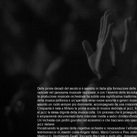
Dalle prime decadi del secolo si è assistito in Italia alla formazione dell
radicate nel panorama musicale nazionale, e con l’avvento della tecnolog
la produzione musicale orchestrale ha subito una significativa trasform
della musica sinfonica e un’apertura verso nuove sonorità e generi music
assunto un ruolo sempre più dominante, accompagnato da una crescente 
Cinquanta è nata a Milano la prima scuola di musica dedicata al jazz, fo
al jazz la stessa dignità della musica colta. Un processo che è proseguito
è ampiamente documentato dalle interviste rivolte a sedici direttori/fond
Un’inchiesta con profili giuridici ed economici e che tracciano uno spacc
jazz italiane.
Ricostruendo la genesi delle rispettive orchestre e rievocandone l’attività
testimonianze di maestri come Angelo Valori, Mario Corvini e Pino Jodi
Mastruzzi, Ferdinando Faraò, Riccardo Brazzale e molti altri, dimostran