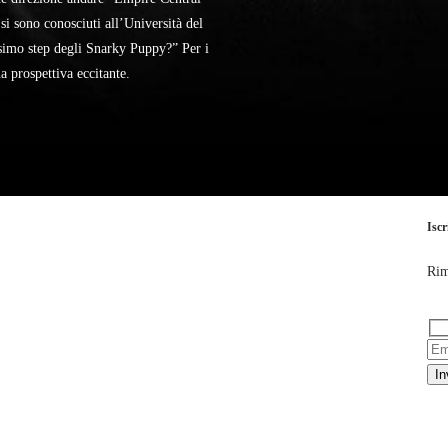
si sono conosciuti all’Università del
simo step degli Snarky Puppy?” Per i
 prospettiva eccitante.
Iscr
Rim