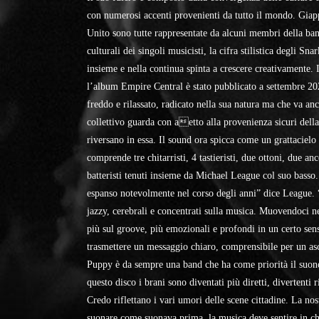
con numerosi accenti provenienti da tutto il mondo. Gia
Unito sono tutte rappresentate da alcuni membri della ban
culturali dei singoli musicisti, la cifra stilistica degli S
insieme e nella continua spinta a crescere creativamente
l’album Empire Central è stato pubblicato a settembre 20
freddo e rilassato, radicato nella sua natura ma che va anc
collettivo guarda con aetto alla provenienza sicuri del
riversano in essa. Il sound ora spicca come un grattacielo
comprende tre chitarristi, 4 tastieristi, due ottoni, due anc
batteristi tenuti insieme da Michael League col suo basso.
espanso notevolmente nel corso degli anni” dice League.
jazzy, cerebrali e concentrati sulla musica. Muovendoci ne
più sul groove, più emozionali e profondi in un certo sens
trasmettere un messaggio chiaro, comprensibile per un as
Puppy è da sempre una band che ha come priorità il suon
questo disco i brani sono diventati più diretti, divertenti 
Credo riflettano i vari umori delle scene cittadine. La no
suonare come suonava prima, la musica deve sentire in c