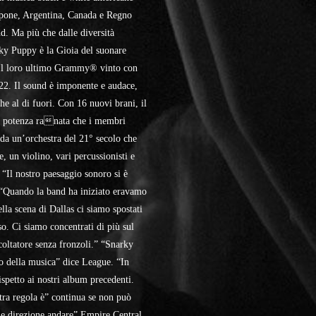
ppone, Argentina, Canada e Regno
d. Ma più che dalle diversità
narky Puppy è la Gioia del suonare
. Il loro ultimo Grammy® vinto con
22. Il sound è imponente e audace,
he al di fuori. Con 16 nuovi brani, il
la potenza ranata che i membri
 da un’orchestra del 21° secolo che
e, un violino, vari percussionisti e
 “Il nostro paesaggio sonoro si è
 “Quando la band ha iniziato eravamo
lla scena di Dallas ci siamo spostati
o. Ci siamo concentrati di più sul
coltatore senza fronzoli.” “Snarky
o della musica” dice League. “In
rispetto ai nostri album precedenti.
stra regola è” continua se non può
he direzione andare” Empire Central