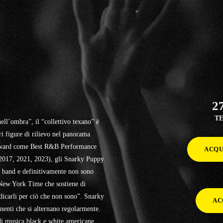
2
T
nell’ombra”, il “collettivo texano” è
ri figure di rilievo nel panorama
award come Best R&B Performance
ACQU
2017, 2021, 2023), gli Snarky Puppy
 band e definitivamente non sono
 New York Time che sostiene di
udicarli per ciò che non sono”. Snarky
AC
enti che si alternano regolarmente.
 di musica black e white americane