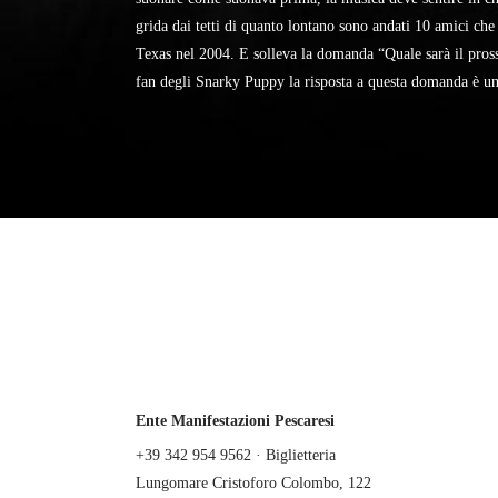
grida dai tetti di quanto lontano sono andati 10 amici che 
Texas nel 2004. E solleva la domanda “Quale sarà il pros
fan degli Snarky Puppy la risposta a questa domanda è una
Ente Manifestazioni Pescaresi
+39 342 954 9562 · Biglietteria
Lungomare Cristoforo Colombo, 122