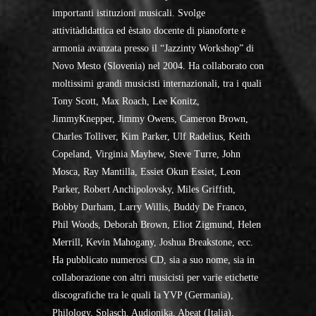
importanti istituzioni musicali. Svolge
attivitàdidattica ed èstato docente di pianoforte e
armonia avanzata presso il “Jazzinty Workshop” di
Novo Mesto (Slovenia) nel 2004. Ha collaborato con
moltissimi grandi musicisti internazionali, tra i quali
Tony Scott, Max Roach, Lee Konitz,
JimmyKnepper, Jimmy Owens, Cameron Brown,
Charles Tolliver, Kim Parker, Ulf Radelius, Keith
Copeland, Virginia Mayhew, Steve Turre, John
Mosca, Ray Mantilla, Essiet Okun Essiet, Leon
Parker, Robert Anchipolovsky, Miles Griffith,
Bobby Durham, Larry Willis, Buddy De Franco,
Phil Woods, Deborah Brown, Eliot Zigmund, Helen
Merrill, Kevin Mahogany, Joshua Breakstone, ecc.
Ha pubblicato numerosi CD, sia a suo nome, sia in
collaborazione con altri musicisti per varie etichette
discografiche tra le quali la YVP (Germania),
Philology, Splasch, Audionika, Abeat (Italia),