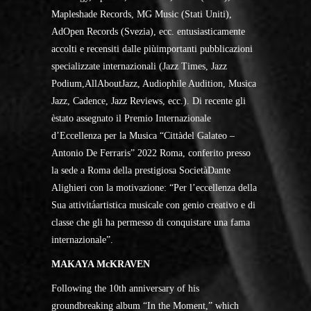
Mapleshade Records, MG Music (Stati Uniti),
AdOpen Records (Svezia), ecc. entusiasticamente
accolti e recensiti dalle piùimportanti pubblicazioni
specializzate internazionali (Jazz Times, Jazz
Podium,AllAboutJazz, Audiophile Audition, Musica
Jazz, Cadence, Jazz Reviews, ecc.). Di recente gli
èstato assegnato il Premio Internazionale
d’Eccellenza per la Musica “Cittàdel Galateo –
Antonio De Ferraris” 2022 Roma, conferito presso
la sede a Roma della prestigiosa SocietàDante
Alighieri con la motivazione: “Per l’eccellenza della
Sua attività̀artistica musicale con genio creativo e di
classe che gli ha permesso di conquistare una fama
internazionale”.
MAKAYA McKRAVEN
Following the 10th anniversary of his
groundbreaking album “In the Moment,” which