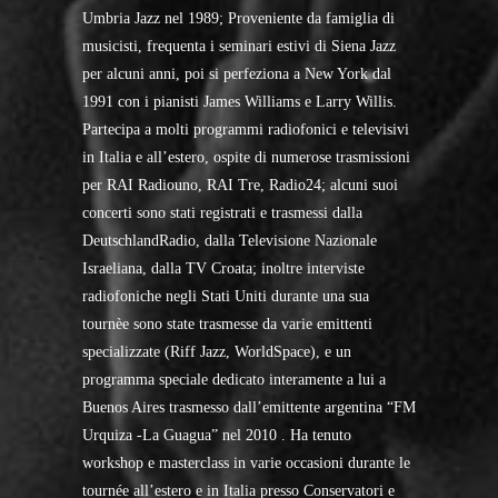
Umbria Jazz nel 1989; Proveniente da famiglia di
musicisti, frequenta i seminari estivi di Siena Jazz
per alcuni anni, poi si perfeziona a New York dal
1991 con i pianisti James Williams e Larry Willis.
Partecipa a molti programmi radiofonici e televisivi
in Italia e all’estero, ospite di numerose trasmissioni
per RAI Radiouno, RAI Tre, Radio24; alcuni suoi
concerti sono stati registrati e trasmessi dalla
DeutschlandRadio, dalla Televisione Nazionale
Israeliana, dalla TV Croata; inoltre interviste
radiofoniche negli Stati Uniti durante una sua
tournèe sono state trasmesse da varie emittenti
specializzate (Riff Jazz, WorldSpace), e un
programma speciale dedicato interamente a lui a
Buenos Aires trasmesso dall’emittente argentina “FM
Urquiza -La Guagua” nel 2010 . Ha tenuto
workshop e masterclass in varie occasioni durante le
tournée all’estero e in Italia presso Conservatori e